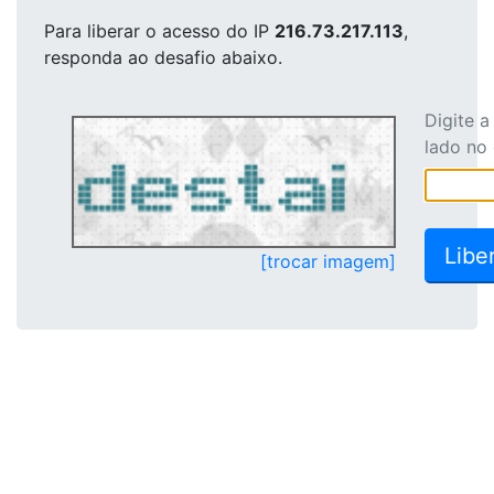
Para liberar o acesso
do IP
216.73.217.113
,
responda ao desafio abaixo.
Digite 
lado no
[trocar imagem]